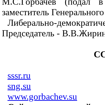
М.С.Горбачёв (подал в
заместитель Генерального
Либерально-демократи
Председатель - В.В.Жири
С
sssr.ru
sng.su
www.gorbachev.su